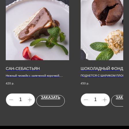
САН-СЕБАСТЬЯН
ШОКОЛАДНЫЙ ФОНДАН
Нежный чизкейк с запеченой корочкой,
ПОДАЕТСЯ С ШАРИКОМ ПЛОМБИ
подается с бельгийским шоколадом
ОРЕШКАМИ
420
р.
450
р.
ЗАКАЗАТЬ
ЗАКАЗ