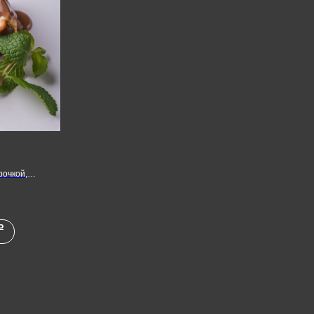
рочкой,
адом
Ь