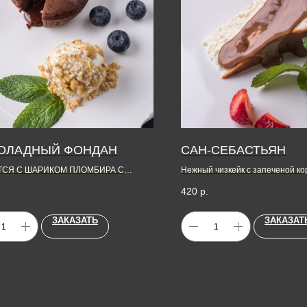
ОЛАДНЫЙ ФОНДАН
САН-СЕБАСТЬЯН
ТСЯ С ШАРИКОМ ПЛОМБИРА С
Нежный чизкейк с запеченой ко
АМИ
подается с бельгийским шокол
420
р.
ЗАКАЗАТЬ
ЗАКАЗАТ